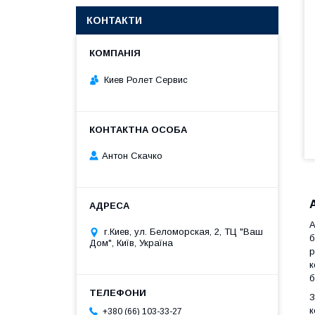
КОНТАКТИ
Киев Ролет Сервис
Антон Скачко
А
г.Киев, ул. Беломорская, 2, ТЦ "Ваш
б
Дом", Київ, Україна
р
к
б
З
к
+380 (66) 103-33-27