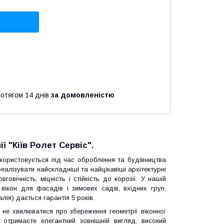
ротягом 14 днів
за домовленістю
ї "Кіїв Ролет Сервіс".
користовується під час оброблення та будівництва
еалізувати найскладніші та найцікавіші архітектурні
овічність, міцність і стійкість до корозії. У нашій
вікон для фасадів і зимових садів, вхідних груп,
лія) дається гарантія 5 років.
не хвилюватися про збереження геометрії віконної
 отримаєте елегантний зовнішній вигляд, високий