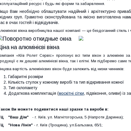
ксплуатаційний ресурс і будь-які форми та забарвлення.
кщо Вам необхідно облаштувати надійний і архітектурно приваб
хідних груп. Грамотно сконструйована та якісно виготовлена на
ас в очах гостей і відвідувачів.
люмінієві вікна
виробництва нашої компанії — це бездоганний стиль і 
Ціна на алюмінієві вікна
омпанія «Кіїв Ролет Сервіс» пропонує всі типи вікон з алюмінію з
родукції є як дешеві алюмінієві вікна, так і елітні. Ми підберемо саме 
інцева вартість алюмінієвих вікон буде залежить від низки чинників:
Габаритні розміри
Кількість стулок у кожному виробі та тип відкривання кожної
Тип склопакету
Додаткова комплектація (
москітні сітки
, підвіконня, оливи) із
акож Ви можете подивитися наші зразки та вироби в:
ТЦ "Ваш Дім"
- г. Київ, ул. Магнітогорська, 5 (Напроти Даринка)
ТЦ "Нова Лінія"
- г. Київ (Трощина), ул.Бальзака, 65/1;