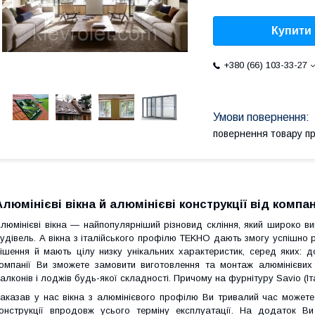
Купити
+380 (66) 103-33-27
повернення товару п
Алюмінієві вікна й алюмінієві конструкції від компані
люмінієві вікна
— найпопулярніший різновид скління, який широко ви
удівель. А вікна з італійського профілю TEKHO дають змогу успішно р
ішення й мають цілу низку унікальних характеристик, серед яких: довг
омпанії Ви зможете замовити виготовлення та монтаж алюмінієвих 
алконів і лоджів будь-якої складності. Причому на фурнітуру Savio (Іта
аказав у нас
вікна з алюмінієвого профілю
Ви тривалий час можете 
онструкції впродовж усього терміну експлуатації. На додаток Ви