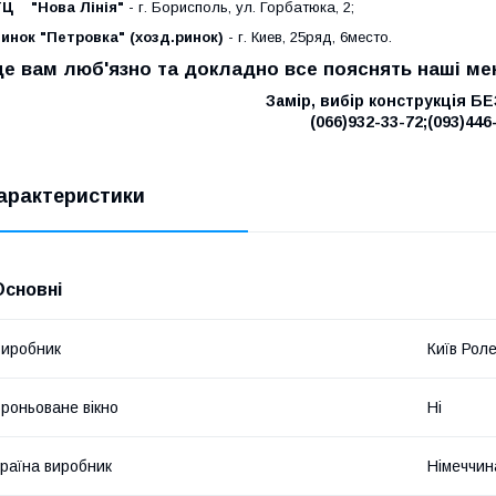
ТЦ "Нова Лінія"
- г. Борисполь, ул. Горбатюка, 2;
инок "Петровка" (хозд.ринок)
- г. Киев, 25ряд, 6место.
де вам люб'язно та докладно все пояснять наші ме
Замір, вибір конструкція Б
(066)932-33-72;(093)446
арактеристики
Основні
иробник
Київ Роле
роньоване вікно
Ні
раїна виробник
Німеччин