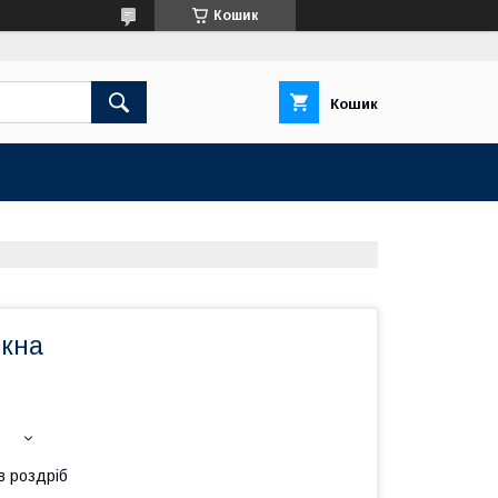
Кошик
Кошик
ікна
в роздріб