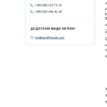
е
+380 (98) 113-71-19
Я
+380 (93) 446-41-39
в
В
А
roletkiev@gmail.com
К
п
К
Т