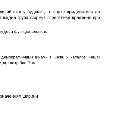
ливий вхід у будівлю, то варто придивитися до
ми вхідна група формує сприятливе враження про
чудова функціональність.
а демократичними цінами в Києві. У каталозі нашої
те, що потрібно Вам.
 зазначенням ширини
;