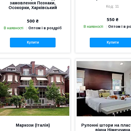
замовлення Познаки,
11
Осокорки, Харківський
550 ₴
500 ₴
В наявності
Оптом і в р
В наявності
Оптом і в роздріб
Купити
Купити
Маркози (Італія)
Рулонні штори на плас
вікна Німеччина