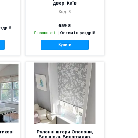
двері Київ
8
659 ₴
оздріб
В наявності
Оптом і в роздріб
Купити
тикові
Рулонні штори Ополони,
Борщівка, Виноградар,