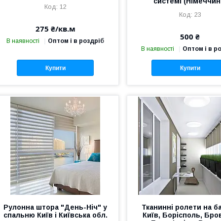
системі (Німеччин
12
23
275 ₴/кв.м
500 ₴
В наявності
Оптом і в роздріб
В наявності
Оптом і в р
Купити
Купити
Рулонна штора "День-Ніч" у
Тканинні ролети на б
спальню Київ і Київська обл.
Київ, Борісполь, Бро