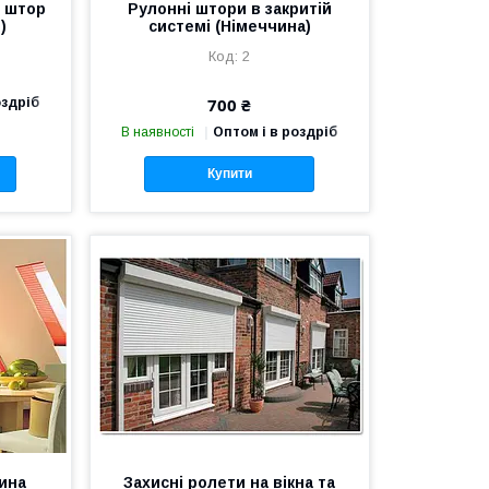
х штор
Рулонні штори в закритій
)
системі (Німеччина)
2
700 ₴
оздріб
В наявності
Оптом і в роздріб
Купити
ина
Захисні ролети на вікна та