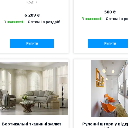
7
500 ₴
6 209 ₴
В наявності
Оптом і в р
В наявності
Оптом і в роздріб
Купити
Купити
Вертикальні тканинні жалюзі
Рулонні штори у відк