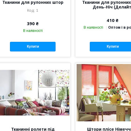
Тканини для рулонних штор
Тканини для рулонни
День-Ніч (Делайт
1
410 ₴
390 ₴
В наявності
Оптом і в р
В наявності
Купити
Купити
Тканинні ролети під
Штори плісе Німечч