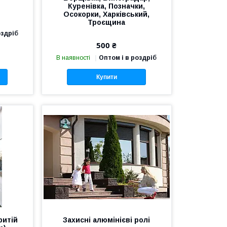
Куренівка, Позначки,
Осокорки, Харківський,
Троєщина
оздріб
500 ₴
В наявності
Оптом і в роздріб
Купити
ритій
Захисні алюмінієві ролі