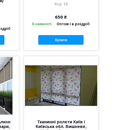
а)
18
650 ₴
В наявності
Оптом і в роздріб
оздріб
Купити
алкон
Тканинні ролети Київ і
вари,
Київська обл. Вишневе,