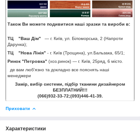
Також Ви можете подивитися наші зразки та вироби в:
ТЦ "Ваш Дім"
— г. Київ, ул. Біломорська, 2 (Напроти
Дарунка);
ТЦ "Нова Лінія"
- г. Київ (Трощина), ул.Бальзака, 65/1;
Ринок "Петровка"
(хоз.ринок) — г. Київ, 25ряд, 6 місто.
де вам люб'язно та докладно все пояснять наші
менеджери
Замір, вибір системи, підбір тканини дизайнером
БЕЗПЛАТНИЙ!!!
(066)932-33-72;(093)446-41-39.
Приховати
Характеристики