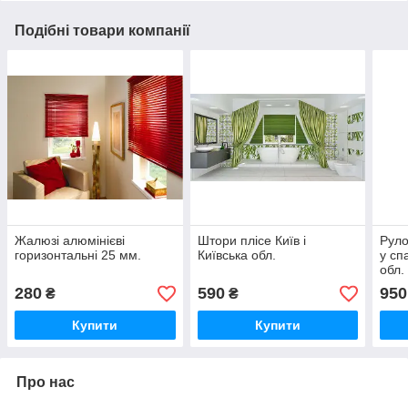
Подібні товари компанії
Жалюзі алюмінієві
Штори плісе Київ і
Руло
горизонтальні 25 мм.
Київська обл.
у сп
обл.
280
590
950
₴
₴
Купити
Купити
Про нас