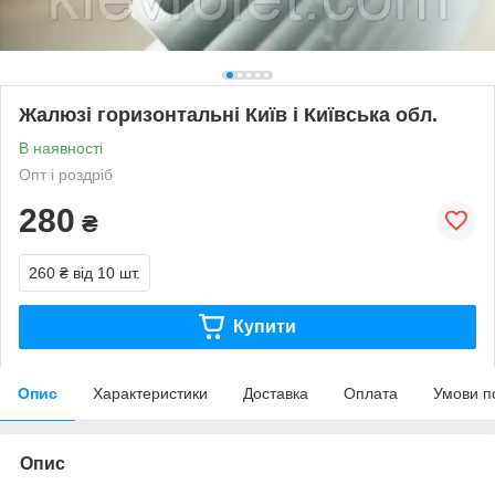
Жалюзі горизонтальні Київ і Київська обл.
В наявності
Опт і роздріб
280
₴
260 ₴
від 10 шт.
Купити
Опис
Характеристики
Доставка
Оплата
Умови п
Опис