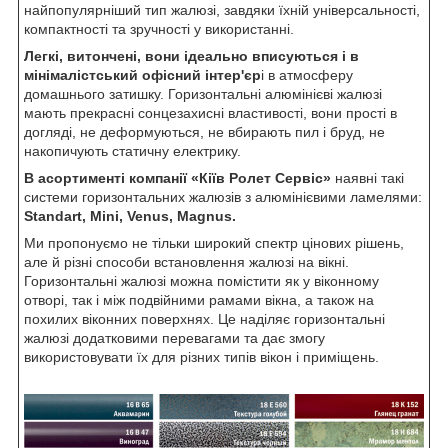
найпопулярніший тип жалюзі, завдяки їхній універсальності,
компактності та зручності у використанні.
Легкі, витончені, вони ідеально вписуються і в
мінімалістський офісний інтер'єр
і в атмосферу
домашнього затишку. Горизонтальні алюмінієві жалюзі
мають прекрасні сонцезахисні властивості, вони прості в
догляді, не деформуються, не вбирають пил і бруд, не
накопичують статичну електрику.
В асортименті компанії «Кіїв Ролет Сервіс»
наявні такі
системи горизонтальних жалюзів з алюмінієвими ламелями:
Standart, Mini, Venus, Magnus.
Ми пропонуємо не тільки широкий спектр цінових рішень,
але й різні способи встановлення жалюзі на вікні.
Горизонтальні жалюзі можна помістити як у віконному
отворі, так і між подвійними рамами вікна, а також на
похилих віконних поверхнях. Це наділяє горизонтальні
жалюзі додатковими перевагами та дає змогу
використовувати їх для різних типів вікон і приміщень.