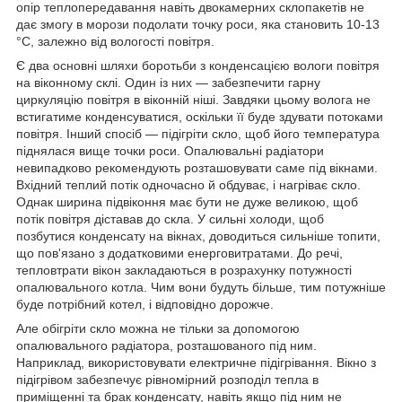
опір теплопередавання навіть двокамерних склопакетів не
дає змогу в морози подолати точку роси, яка становить 10-13
°C, залежно від вологості повітря.
Є два основні шляхи боротьби з конденсацією вологи повітря
на віконному склі. Один із них — забезпечити гарну
циркуляцію повітря в віконній ніші. Завдяки цьому волога не
встигатиме конденсуватися, оскільки її буде здувати потоками
повітря. Інший спосіб — підігріти скло, щоб його температура
піднялася вище точки роси. Опалювальні радіатори
невипадково рекомендують розташовувати саме під вікнами.
Вхідний теплий потік одночасно й обдуває, і нагріває скло.
Однак ширина підвіконня має бути не дуже великою, щоб
потік повітря діставав до скла. У сильні холоди, щоб
позбутися конденсату на вікнах, доводиться сильніше топити,
що пов'язано з додатковими енерговитратами. До речі,
тепловтрати вікон закладаються в розрахунку потужності
опалювального котла. Чим вони будуть більше, тим потужніше
буде потрібний котел, і відповідно дорожче.
Але обігріти скло можна не тільки за допомогою
опалювального радіатора, розташованого під ним.
Наприклад, використовувати електричне підігрівання. Вікно з
підігрівом забезпечує рівномірний розподіл тепла в
приміщенні та брак конденсату, навіть якщо під ним не