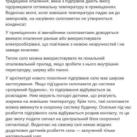
традиційне опалення, вікна з підігрівом дають змогу
підтримувати оптимальну температуру в приміщеннях.
Водночас вночі, коли зовнішня температура падає аж до
заморозків, на нагрівних склопакетах не утворюється
конденсат.
У приміщеннях зі звичайними склопакетами доводиться
вмикати опалення раніше або використовувати
електрообігрівачі, що пов'язане з низкою незручностей і не
завжди можливо.
Тепле скло можна використовувати як локальний
опалювальний прилад, якщо зробити з нього внутрішню
перегородку, ширму або панно.
У архітектурі нового покоління підігріване скло має широке
застосування. Якщо під'єднати склопакети до системи
«розумний будинок», то підігрівання відбувається за
розкладом. Ним керують погодні датчики, що реагують
зокрема на зовнішню температуру. Крім того, такі склопакети
можна ввімкнути в охоронну систему будинку. Оскільки під час
розбиття підігрівного скла відбувається розрив контакту, то це
дає змогу подати сигнал на центральний блок охоронної
сигналізації. Водночас на самому склі немає жодних
додаткових датчиків розбиття скла — залучений тільки
нагрівальний шар.