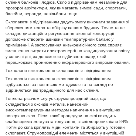
скління балконів і лоджів. Скло з підігріванням незамінне для
прозорої архітектури, яку вимагають зимові сади, спортзали,
басейни, веранди, павільйони тощо.
Склопакети з підігріванням дадуть змогу виконати завдання зі
збереженням тепла та обігріву вашого будинку. Точне та не
складне дистанційне регулювання віконної конструкції
допоможе створити швидкий температурний баланс у
приміщенні. А застосування низькоемісійного скла сприяє
зменшенню витрати електроенергії на кондиціонування влітку,
у сонячні дні, за допомогою відбивного шару, який
перешкоджає проникненню інфрачервоного випромінювання.
Технологія виготовлення склопакетів із підігріванням
Технологія виготовлення склопакетів із підігріванням
відбувається за новітньою методикою та на вигляд не
відрізняється від традиційного для нас скління.
Теплонагрівачем слугує струмопровідний шар, що
складається з оксидів металів, нанесений
високотемпературним методом напилення на внутрішню
поверхню скла. Після такої процедури на склі виходить
слабовидима жовтувата тонування, зі світлопроникністю 84%.
Потім до скла кріплять мідні контакти та збирають у готовий
склопакет. Струмопровідні елементи містяться у внутрішній