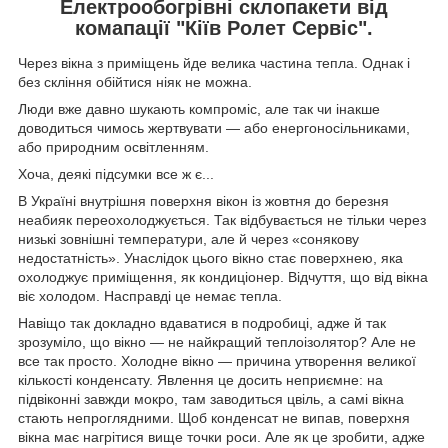
Електрообогрівні склопакети
від
комапації "Кіїв Ролет Сервіс".
Через вікна з приміщень йде велика частина тепла. Однак і
без скління обійтися ніяк не можна.
Люди вже давно шукають компроміс, але так чи інакше
доводиться чимось жертвувати — або енергоносільниками,
або природним освітленням.
Хоча, деякі підсумки все ж є...
В Україні внутрішня поверхня вікон із жовтня до березня
неабияк переохолоджується. Так відбувається не тільки через
низькі зовнішні температури, але й через «сонякову
недостатність». Унаслідок цього вікно стає поверхнею, яка
охолоджує приміщення, як кондиціонер. Відчуття, що від вікна
віє холодом. Насправді це немає тепла.
Навіщо так докладно вдаватися в подробиці, адже й так
зрозуміло, що вікно — не найкращий теплоізолятор? Але не
все так просто. Холодне вікно — причина утворення великої
кількості конденсату. Явлення це досить неприємне: на
підвіконні завжди мокро, там заводиться цвіль, а самі вікна
стають непроглядними. Щоб конденсат не випав, поверхня
вікна має нагрітися вище точки роси. Але як це зробити, адже