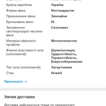
Країна виробник
Україна
Форма вікна
Нестандартне
Призначення вікна
Звичайне
Броньоване вікно
Ні
Заповнення
Склопакет
світлопрозорої частини
вікна
Матеріал віконного
Металопластик
профілю
Фізичні властивості скла
Шумоізоляція,
(склопакетів)
Ударостійкість,
Термостійкість,
Енергозбереження
Тип скла (склопакетів)
Загартоване
Стан
Новий
Приховати
Умови доставки
Доставка здійснюється тільки по передоплаті.