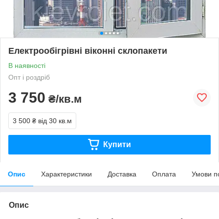
Електрообігрівні віконні склопакети
В наявності
Опт і роздріб
3 750
₴/кв.м
3 500 ₴
від 30 кв.м
Купити
Опис
Характеристики
Доставка
Оплата
Умови п
Опис