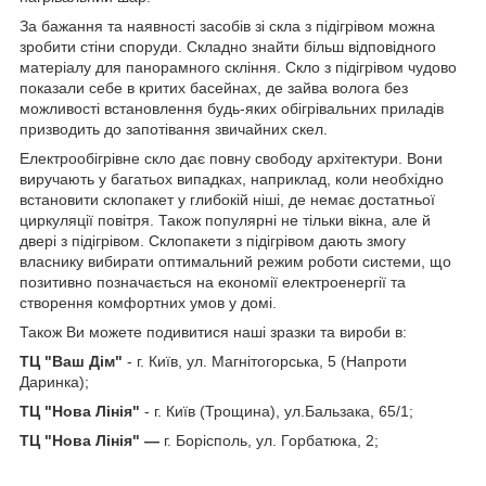
За бажання та наявності засобів зі скла з підігрівом можна
зробити стіни споруди. Складно знайти більш відповідного
матеріалу для панорамного скління. Скло з підігрівом чудово
показали себе в критих басейнах, де зайва волога без
можливості встановлення будь-яких обігрівальних приладів
призводить до запотівання звичайних скел.
Електрообігрівне скло дає повну свободу архітектури. Вони
виручають у багатьох випадках, наприклад, коли необхідно
встановити склопакет у глибокій ніші, де немає достатньої
циркуляції повітря. Також популярні не тільки вікна, але й
двері з підігрівом. Склопакети з підігрівом дають змогу
власнику вибирати оптимальний режим роботи системи, що
позитивно позначається на економії електроенергії та
створення комфортних умов у домі.
Також Ви можете подивитися наші зразки та вироби в:
ТЦ "Ваш Дім"
- г. Київ, ул. Магнітогорська, 5 (Напроти
Даринка);
ТЦ "Нова Лінія"
- г. Київ (Трощина), ул.Бальзака, 65/1;
ТЦ "Нова Лінія" —
г. Борісполь, ул. Горбатюка, 2;