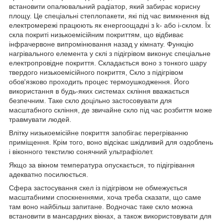
встановити опалювальний радіатор, який забирає корисну
площу. Це спеціальні степлопакети, які під час вимкнення від
електромережі працюють як енергоощадні з k- або i-склом. Їх
скла покриті низькоемісійним покриттям, що відбиває
інфрачервоне випромінювання назад у кімнату. Функцію
нагрівального елемента у склі з підігрівом виконує спеціальне
електропровідне покриття. Складається воно з тонкого шару
твердого низькоемісійного покриття, Скло з підігрівом
обов'язково проходить процес термоушкодження. Його
використання в будь-яких системах скління вважається
безпечним. Таке скло доцільно застосовувати для
масштабного скління, де звичайне скло під час розбиття може
травмувати людей.
Влітку низькоемісійне покриття запобігає перегріванню
приміщення. Крім того, воно відсікає шкідливий для оздоблень
і віконного текстилю сонячний ультрафіолет.
Якщо за вікном температура опускається, то підігрівання
адекватно посилюється.
Сфера застосування скел із підігрівом не обмежується
масштабними споскненнями, хоча треба сказати, що саме
там воно найбільш запитане. Водночас таке скло можна
встановити в мансардних вікнах, а також використовувати для