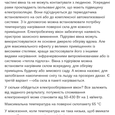
частині вікна та не можуть контактувати з людиною. Усередині
рами прокладають ізольовані дроти, що мають підвищену
електроізоляцію. Вони під'єднуються до термодатчика
встановленого на склі або до комплексної автоматизованої
системи. З їх допомогою можна встановлювати потрібну
температуру нагрівання поверхні скла для кожного
приміщення. Електробезпеку вікон забезпечує наявність
пристрою захисного вимкнення. Підігрівні вікна можуть
використовуватися як основне джерело обігріву вдома. Але
для максимального ефекту у великих приміщеннях із
високими стелями, краще застосовувати його з іншими
видами нагрівання: інфрачервоними випромінювачами або із
системою «тепла підлога». Вікна з підігрівом можна
встановити нагрівним склом всередину, для обігріву
приміщень будинку або зимового саду. А можна назовні, для
запобігання накопиченню снігу та льоду на прозорих дахах. Є
третій варіант —оба скла в пакеті нагріваються.
У скільки обійдеться електрообігрівання вікон? Все залежить
від заданого результату, потужність споживання
електроенергії може становити від 50-430 Вт на 1 кв/метр.
Максимальна температура на поверхні склопакету 65 °C
У міжсезоння, коли температура не така низька, щоб вмикати